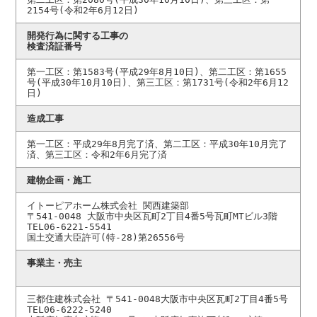
2154号(令和2年6月12日)
開発行為に関する工事の
検査済証番号
第一工区：第1583号(平成29年8月10日)、第二工区：第1655
号(平成30年10月10日)、第三工区：第1731号(令和2年6月12
日)
造成工事
第一工区：平成29年8月完了済、第二工区：平成30年10月完了
済、第三工区：令和2年6月完了済
建物企画・施工
イトーピアホーム株式会社 関西建築部
〒541-0048 大阪市中央区瓦町2丁目4番5号瓦町MTビル3階
TEL06-6221-5541
国土交通大臣許可(特-28)第26556号
事業主・売主
三都住建株式会社 〒541-0048大阪市中央区瓦町2丁目4番5号
TEL06-6222-5240