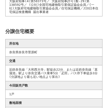
大阪府知事(4)第50373号／ 大阪府知事許可(般-29)第
138592号／ (公社)全国宅地建物取引業保証協会会員／(一
社)大阪府宅地建物取引業協会会員／住宅保証機構／JIO日本住
宅保証検査機構 届出事業者
分譲住宅概要
所在地
奈良県奈良市菅原町
交通
近鉄奈良線「大和西大寺」駅徒歩22分、または近鉄奈良線「菖
蒲池」駅より奈良交通バス乗車5分「疋田」バス停下車徒歩3分
(分譲地より最も近い地点より算出)
今回販売戸数
1戸
敷地面積