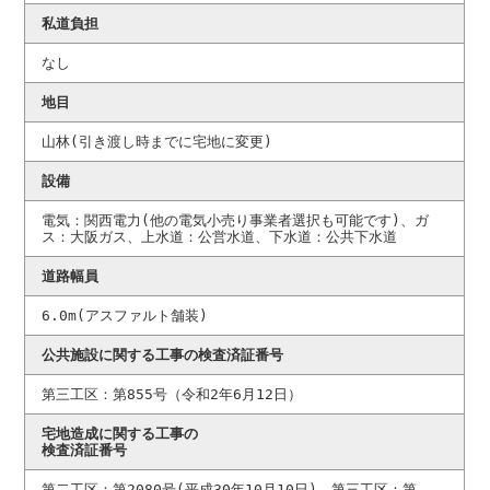
私道負担
なし
地目
山林(引き渡し時までに宅地に変更)
設備
電気：関西電力(他の電気小売り事業者選択も可能です)、ガ
ス：大阪ガス、上水道：公営水道、下水道：公共下水道
道路幅員
6.0m(アスファルト舗装)
公共施設に関する工事の検査済証番号
第三工区：第855号（令和2年6月12日）
宅地造成に関する工事の
検査済証番号
第二工区：第2080号(平成30年10月10日)、第三工区：第