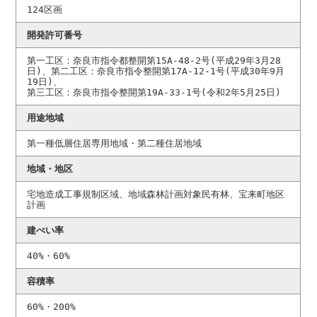
124区画
開発許可番号
第一工区：奈良市指令都整開第15A-48-2号(平成29年3月28
日)、第二工区：奈良市指令整開第17A-12-1号(平成30年9月
19日)、
第三工区：奈良市指令整開第19A-33-1号(令和2年5月25日)
用途地域
第一種低層住居専用地域・第二種住居地域
地域・地区
宅地造成工事規制区域、地域森林計画対象民有林、宝来町地区
計画
建ぺい率
40%・60%
容積率
60%・200%