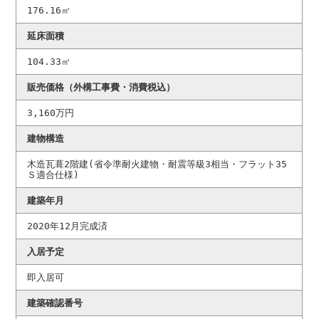
176.16㎡
延床面積
104.33㎡
販売価格（外構工事費・消費税込）
3,160万円
建物構造
木造瓦葺2階建(省令準耐火建物・耐震等級3相当・フラット35
Ｓ適合仕様)
建築年月
2020年12月完成済
入居予定
即入居可
建築確認番号