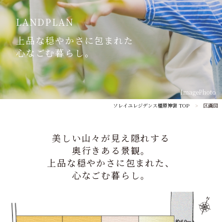
LANDPLAN
上品な穏やかさに包まれた
心なごむ暮らし。
ImagePhoto
ソレイユレジデンス橿原神宮 TOP
区画図
美しい山々が見え隠れする
奥行きある景観。
上品な穏やかさに包まれた、
心なごむ暮らし。